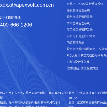
xdxx@apexsoft.com.cn
公募REITs簿记发行管理系统
股权督导管理系统
债券存续期管理系统
24小时服务热线
400-666-1206
并购督导管理系统
新三板督导管理系统
前台尽职调查作业系统
函证管理系统
投资银行股权辅导项目工作指引
F-Doc投行制式文档自动撰写系
I5数智投行信创版
I5数智投行信创解决方案
西安：西安市天谷八路西安软件新城二期园区A3-2栋3
北京：北京市海淀区中关村南
楼
1002A
福州：福州市软件大道89号福州软件园A区13号
武汉：武汉市东湖高新区关山